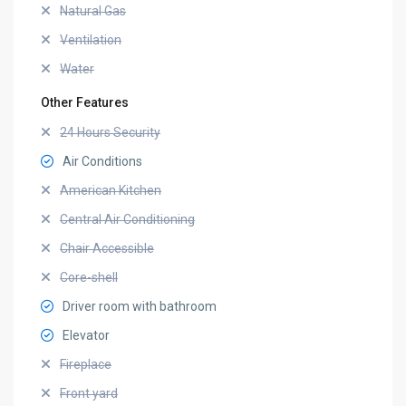
Natural Gas
Ventilation
Water
Other Features
24 Hours Security
Air Conditions
American Kitchen
Central Air Conditioning
Chair Accessible
Core-shell
Driver room with bathroom
Elevator
Fireplace
Front yard