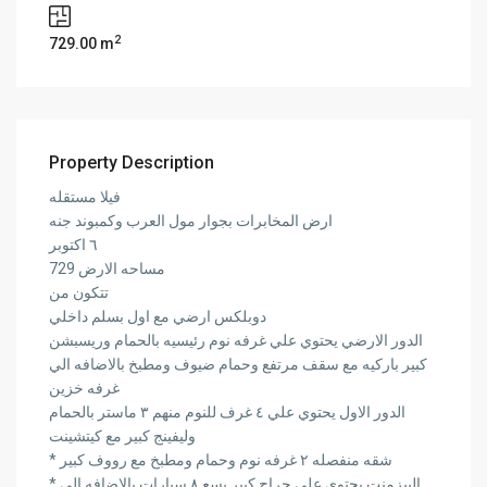
2
729.00 m
Property Description
فيلا مستقله
ارض المخابرات بجوار مول العرب وكمبوند جنه
٦ اكتوبر
مساحه الارض 729
تتكون من
دوبلكس ارضي مع اول بسلم داخلي
الدور الارضي يحتوي علي غرفه نوم رئيسيه بالحمام وريسبشن
كبير باركيه مع سقف مرتفع وحمام ضيوف ومطبخ بالاضافه الي
غرفه خزين
الدور الاول يحتوي علي ٤ غرف للنوم منهم ٣ ماستر بالحمام
وليفينج كبير مع كيتشينت
* شقه منفصله ٢ غرفه نوم وحمام ومطبخ مع رووف كبير
* البيزمنت يحتوي علي جراج كبير يسع ٨ سيارات بالاضافه الي