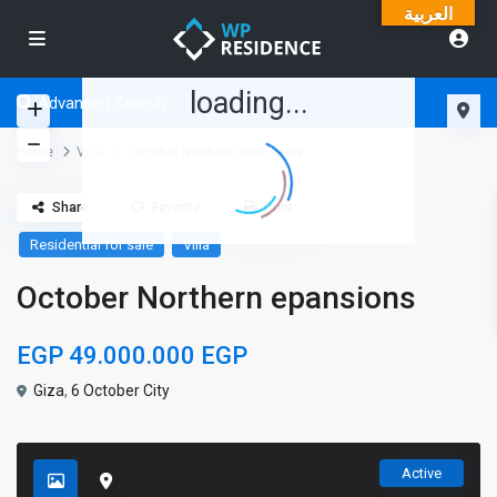
العربية
loading...
Advanced Search
Home
Villa
October Northern epansions
Share
Favorite
Print
Residential for sale
Villa
October Northern epansions
EGP 49.000.000
EGP
Giza
,
6 October City
Active