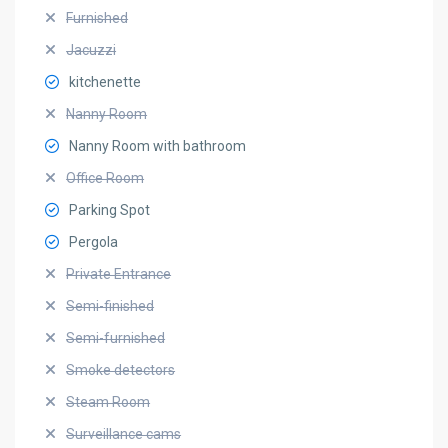
Furnished
Jacuzzi
kitchenette
Nanny Room
Nanny Room with bathroom
Office Room
Parking Spot
Pergola
Private Entrance
Semi-finished
Semi-furnished
Smoke detectors
Steam Room
Surveillance cams