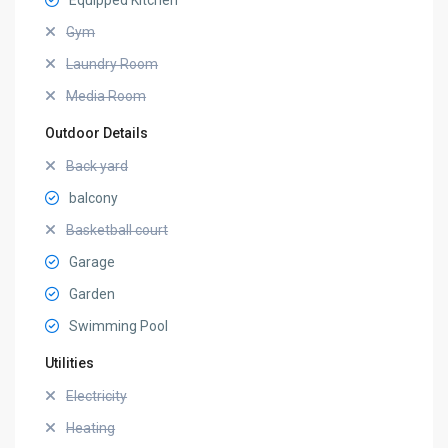
Equipped Kitchen
Gym
Laundry Room
Media Room
Outdoor Details
Back yard
balcony
Basketball court
Garage
Garden
Swimming Pool
Utilities
Electricity
Heating